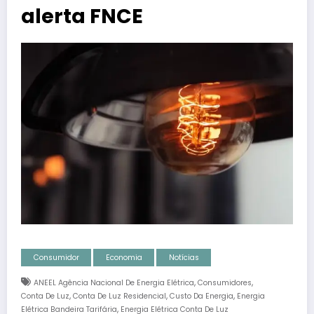
alerta FNCE
Consumidor
Economia
Notícias
,
,
ANEEL Agência Nacional De Energia Elétrica
Consumidores
,
,
,
Conta De Luz
Conta De Luz Residencial
Custo Da Energia
Energia
,
Elétrica Bandeira Tarifária
Energia Elétrica Conta De Luz