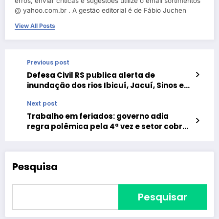
erros, enviar críticas e sugestões utilize o email sortimentos
@ yahoo.com.br . A gestão editorial é de Fábio Juchen
View All Posts
Previous post
Defesa Civil RS publica alerta de
inundação dos rios Ibicuí, Jacuí, Sinos e
Uruguai
Next post
Trabalho em feriados: governo adia
regra polêmica pela 4ª vez e setor cobra
fim da incerteza
Pesquisa
Pesquisar