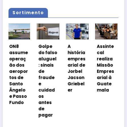
Sortimento
Coalizã
Golpe
A
Assinte
o
me
do falso
história
cal
Prosper
aç
aluguel
empres
realiza
a Brasil
s
: sinais
arial de
Missão
cobra
or
de
Jorbel
Empres
isonomi
e
fraude
Jacson
arial à
a
o
e
Griebel
Guate
tributár
o
cuidad
er
mala
ia
so
os
o
antes
de
pagar