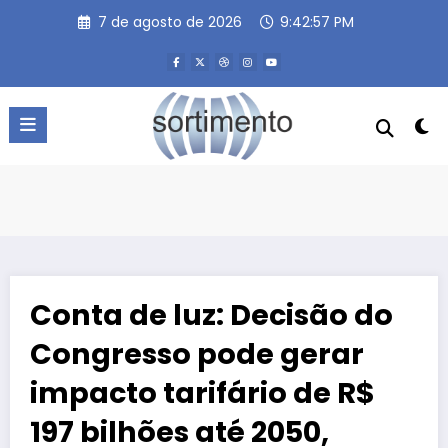
Pular
7 de agosto de 2026
9:42:57 PM
para
o
conteúdo
Conta de luz: Decisão do
Congresso pode gerar
impacto tarifário de R$
197 bilhões até 2050,