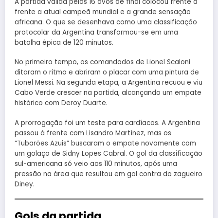
A partida válida pelos 16 avos de final colocou frente a
frente a atual campeã mundial e a grande sensação
africana. O que se desenhava como uma classificação
protocolar da Argentina transformou-se em uma
batalha épica de 120 minutos.
No primeiro tempo, os comandados de Lionel Scaloni
ditaram o ritmo e abriram o placar com uma pintura de
Lionel Messi. Na segunda etapa, a Argentina recuou e viu
Cabo Verde crescer na partida, alcançando um empate
histórico com Deroy Duarte.
A prorrogação foi um teste para cardíacos. A Argentina
passou à frente com Lisandro Martínez, mas os
“Tubarões Azuis” buscaram o empate novamente com
um golaço de Sidny Lopes Cabral. O gol da classificação
sul-americana só veio aos 110 minutos, após uma
pressão na área que resultou em gol contra do zagueiro
Diney.
Gols da partida