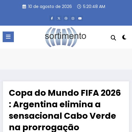
Pular
10 de agosto de 2026
5:20:49 AM
para
o
conteúdo
Copa do Mundo FIFA 2026
: Argentina elimina a
sensacional Cabo Verde
na prorrogação