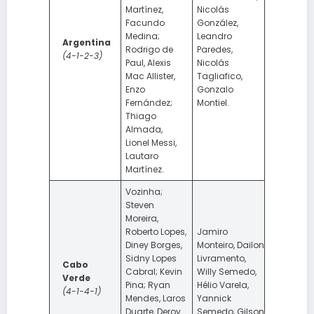
Martínez,
Nicolás
Facundo
González,
Medina;
Leandro
Argentina
Rodrigo de
Paredes,
(4-1-2-3)
Paul, Alexis
Nicolás
Mac Allister,
Tagliafico,
Enzo
Gonzalo
Fernández;
Montiel.
Thiago
Almada,
Lionel Messi,
Lautaro
Martínez.
Vozinha;
Steven
Moreira,
Roberto Lopes,
Jamiro
Diney Borges,
Monteiro, Dailon
Sidny Lopes
Livramento,
Cabo
Cabral; Kevin
Willy Semedo,
Verde
Pina; Ryan
Hélio Varela,
(4-1-4-1)
Mendes, Laros
Yannick
Duarte, Deroy
Semedo, Gilson