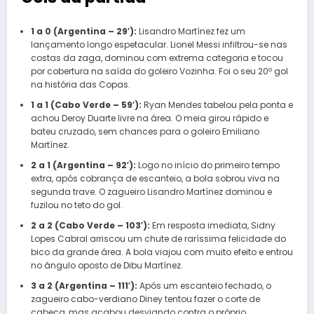
1 a 0 (Argentina – 29′):
Lisandro Martínez fez um
lançamento longo espetacular. Lionel Messi infiltrou-se nas
costas da zaga, dominou com extrema categoria e tocou
por cobertura na saída do goleiro Vozinha. Foi o seu 20º gol
na história das Copas.
1 a 1 (Cabo Verde – 59′):
Ryan Mendes tabelou pela ponta e
achou Deroy Duarte livre na área. O meia girou rápido e
bateu cruzado, sem chances para o goleiro Emiliano
Martínez.
2 a 1 (Argentina – 92′):
Logo no início do primeiro tempo
extra, após cobrança de escanteio, a bola sobrou viva na
segunda trave. O zagueiro Lisandro Martínez dominou e
fuzilou no teto do gol.
2 a 2 (Cabo Verde – 103′):
Em resposta imediata, Sidny
Lopes Cabral arriscou um chute de raríssima felicidade do
bico da grande área. A bola viajou com muito efeito e entrou
no ângulo oposto de Dibu Martínez.
3 a 2 (Argentina – 111′):
Após um escanteio fechado, o
zagueiro cabo-verdiano Diney tentou fazer o corte de
cabeça, mas acabou desviando contra o próprio