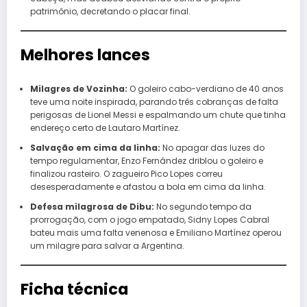
patrimônio, decretando o placar final.
Melhores lances
Milagres de Vozinha:
O goleiro cabo-verdiano de 40 anos
teve uma noite inspirada, parando três cobranças de falta
perigosas de Lionel Messi e espalmando um chute que tinha
endereço certo de Lautaro Martínez.
Salvação em cima da linha:
No apagar das luzes do
tempo regulamentar, Enzo Fernández driblou o goleiro e
finalizou rasteiro. O zagueiro Pico Lopes correu
desesperadamente e afastou a bola em cima da linha.
Defesa milagrosa de Dibu:
No segundo tempo da
prorrogação, com o jogo empatado, Sidny Lopes Cabral
bateu mais uma falta venenosa e Emiliano Martínez operou
um milagre para salvar a Argentina.
Ficha técnica