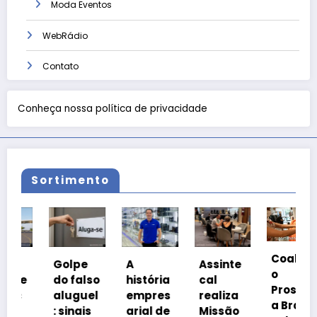
Moda Eventos
WebRádio
Contato
Conheça nossa política de privacidade
Sortimento
Coalizã
Golpe
A
Assinte
o
e
do falso
história
cal
Prosper
aluguel
empres
realiza
a Brasil
: sinais
arial de
Missão