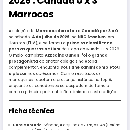
2026 : Canadá 0 x 3
Marrocos
A seleção de
Marrocos derrotou o Canadá por 3 a 0
no sábado,
4 de julho de 2026
, no
NRG Stadium
, em
Houston (EUA), e se tornou a
primeira classificada
para as quartas de final
da Copa do Mundo FIFA 2026.
O meio-campista
Azzedine Ounahi
foi o grande
protagonista
ao anotar dois gols na etapa
complementar, enquanto
Soufiane Rahimi
completou
o placar
nos acréscimos. Com o resultado, os
marroquinos repetem a presença histórica no top 8,
enquanto os canadenses se despedem do torneio
como o primeiro país anfitrião eliminado nesta edição.
Ficha técnica
Data e Horário
: Sábado, 4 de julho de 2026, às 14h (Horário