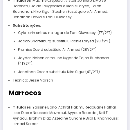
Titulares
: Maxime Crépeau; Alistair Johnston, Moïse
Bombito, Luc de Fougerolles e Richie Laryea; Tajon
Buchanan, Niko Sigur, Stephen Eustáquio e Ali Ahmed;
Jonathan David e Tani Oluwaseyi.
Substituições
:
Cyle Larin entrou no lugar de Tani Oluwaseyi (17’/2ºT).
Jacob Shaffelburg substituiu Richie Laryea (28’/2ºT).
Promise David substituiu Ali Ahmed (28’/2ºT).
Jayden Nelson entrou no lugar de Tajon Buchanan
(41’/2ºT).
Jonathan Osorio substituiu Niko Sigur (41’/2ºT).
Técnico: Jesse Marsch
Marrocos
Titulares
: Yassine Bono; Achraf Hakimi, Redouane Halhal,
Issa Diop e Noussair Mazraoui; Ayyoub Bouaddi, Neil El
Aynaoui, Brahim Díaz, Azzedine Ounahi e Bilal El Khannouss;
Ismael Saibari.