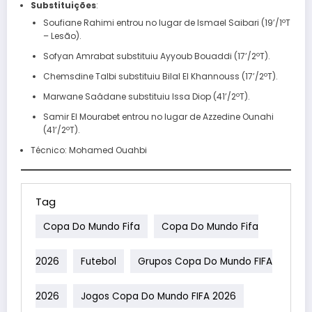
Substituições
:
Soufiane Rahimi entrou no lugar de Ismael Saibari (19’/1ºT
– Lesão).
Sofyan Amrabat substituiu Ayyoub Bouaddi (17’/2ºT).
Chemsdine Talbi substituiu Bilal El Khannouss (17’/2ºT).
Marwane Saâdane substituiu Issa Diop (41’/2ºT).
Samir El Mourabet entrou no lugar de Azzedine Ounahi
(41’/2ºT).
Técnico: Mohamed Ouahbi
Tag
Copa Do Mundo Fifa
Copa Do Mundo Fifa
2026
Futebol
Grupos Copa Do Mundo FIFA
2026
Jogos Copa Do Mundo FIFA 2026