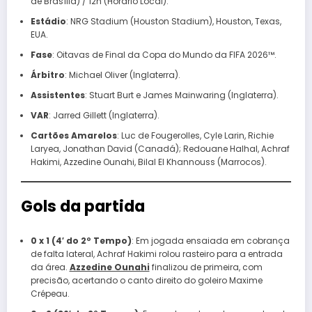
de Brasília) / 12h (Horário Local).
Estádio
: NRG Stadium (Houston Stadium), Houston, Texas,
EUA.
Fase
: Oitavas de Final da Copa do Mundo da FIFA 2026™.
Árbitro
: Michael Oliver (Inglaterra).
Assistentes
: Stuart Burt e James Mainwaring (Inglaterra).
VAR
: Jarred Gillett (Inglaterra).
Cartões Amarelos
: Luc de Fougerolles, Cyle Larin, Richie
Laryea, Jonathan David (Canadá); Redouane Halhal, Achraf
Hakimi, Azzedine Ounahi, Bilal El Khannouss (Marrocos).
Gols da partida
0 x 1 (4′ do 2º Tempo)
: Em jogada ensaiada em cobrança
de falta lateral, Achraf Hakimi rolou rasteiro para a entrada
da área.
Azzedine Ounahi
finalizou de primeira, com
precisão, acertando o canto direito do goleiro Maxime
Crépeau.