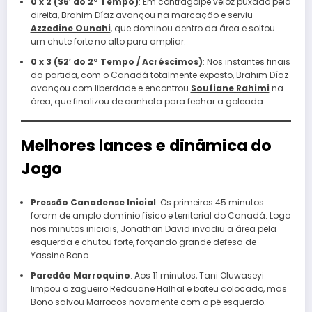
0 x 2 (36′ do 2º Tempo)
: Em contragolpe veloz puxado pela
direita, Brahim Díaz avançou na marcação e serviu
Azzedine Ounahi
, que dominou dentro da área e soltou
um chute forte no alto para ampliar.
0 x 3 (52′ do 2º Tempo / Acréscimos)
: Nos instantes finais
da partida, com o Canadá totalmente exposto, Brahim Díaz
avançou com liberdade e encontrou
Soufiane Rahimi
na
área, que finalizou de canhota para fechar a goleada.
Melhores lances e dinâmica do
Jogo
Pressão Canadense Inicial
: Os primeiros 45 minutos
foram de amplo domínio físico e territorial do Canadá. Logo
nos minutos iniciais, Jonathan David invadiu a área pela
esquerda e chutou forte, forçando grande defesa de
Yassine Bono.
Paredão Marroquino
: Aos 11 minutos, Tani Oluwaseyi
limpou o zagueiro Redouane Halhal e bateu colocado, mas
Bono salvou Marrocos novamente com o pé esquerdo.