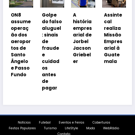
Coalizã
8
Golpe
A
Assinte
o
sume
do falso
história
cal
Prosper
raç
aluguel
empres
realiza
a Brasil
dos
: sinais
arial de
Missão
cobra
opor
de
Jorbel
Empres
isonomi
 de
fraude
Jacson
arial à
a
to
e
Griebel
Guate
tributár
elo
cuidad
er
mala
ia
asso
os
do
antes
de
pagar
Notícias
Futebol
Eventos e Feiras
Coberturas
Festas Populares
Turismo
LifeStyle
Moda
WebRádio
Contato