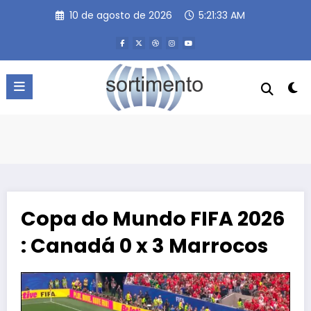
Pular
10 de agosto de 2026
5:21:34 AM
para
o
conteúdo
Copa do Mundo FIFA 2026
: Canadá 0 x 3 Marrocos