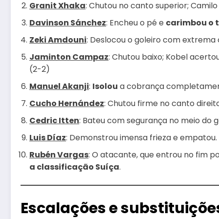
Granit Xhaka
: Chutou no canto superior; Camilo
Davinson Sánchez
: Encheu o pé e
carimbou o 
Zeki Amdouni
: Deslocou o goleiro com extrema 
Jaminton Campaz
: Chutou baixo; Kobel acerto
(2-2)
Manuel Akanji
:
Isolou
a cobrança completament
Cucho Hernández
: Chutou firme no canto direit
Cedric Itten
: Bateu com segurança no meio do go
Luis Díaz
: Demonstrou imensa frieza e empatou.
Rubén Vargas
: O atacante, que entrou no fim p
a classificação Suíça
.
Escalações e substituiçõe