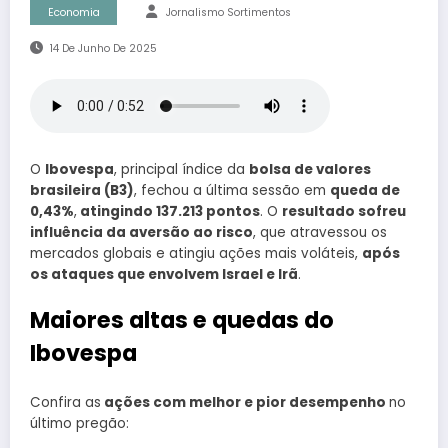
Economia
Jornalismo Sortimentos
14 De Junho De 2025
O
Ibovespa
, principal índice da
bolsa de valores
brasileira (B3)
, fechou a última sessão em
queda de
0,43%
,
atingindo 137.213 pontos
. O
resultado sofreu
influência da aversão ao risco
, que atravessou os
mercados globais e atingiu ações mais voláteis,
após
os ataques que envolvem Israel e Irã
.
Maiores altas e quedas do
Ibovespa
Confira as
ações com melhor e pior desempenho
no
último pregão: