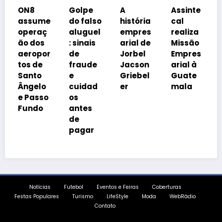
Coal
ON8
Golpe
A
Assinte
o
assume
do falso
história
cal
Pro
operaç
aluguel
empres
realiza
a Br
ão dos
: sinais
arial de
Missão
cob
aeropor
de
Jorbel
Empres
iso
tos de
fraude
Jacson
arial à
a
Santo
e
Griebel
Guate
trib
Ângelo
cuidad
er
mala
ia
e Passo
os
Fundo
antes
de
pagar
Notícias
Futebol
Eventos e Feiras
Coberturas
Festas Populares
Turismo
LifeStyle
Moda
WebRádio
Contato