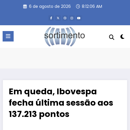
Pular
6 de agosto de 2026
8:12:07 AM
para
o
conteúdo
Em queda, Ibovespa
fecha última sessão aos
137.213 pontos