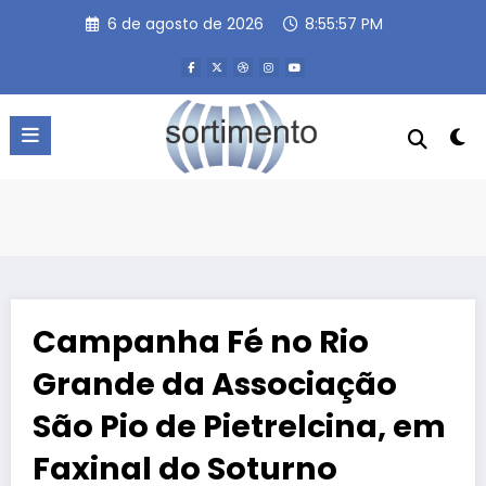
Pular
6 de agosto de 2026
8:55:58 PM
para
o
conteúdo
Campanha Fé no Rio
Grande da Associação
São Pio de Pietrelcina, em
Faxinal do Soturno