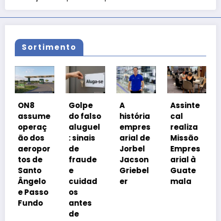
Sortimento
Co
ON8
Golpe
A
Assinte
o
assume
do falso
história
cal
Pr
operaç
aluguel
empres
realiza
a B
ão dos
: sinais
arial de
Missão
co
aeropor
de
Jorbel
Empres
is
tos de
fraude
Jacson
arial à
a
Santo
e
Griebel
Guate
tr
Ângelo
cuidad
er
mala
ia
e Passo
os
Fundo
antes
de