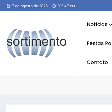
Pular
7 de agosto de 2026
9:15:48 PM
para
o
conteúdo
Notícias
Festas Po
Contato