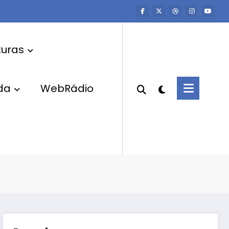
uras
da
WebRádio