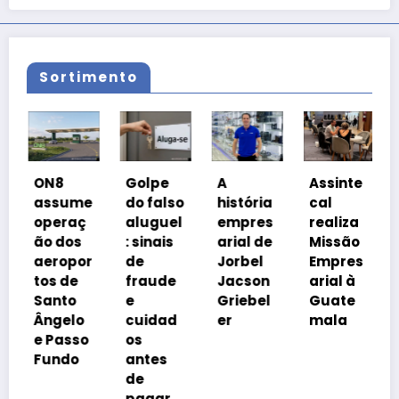
Sortimento
ON8
Golpe
A
Assinte
assume
do falso
história
cal
operaç
aluguel
empres
realiza
ão dos
: sinais
arial de
Missão
aeropor
de
Jorbel
Empres
tos de
fraude
Jacson
arial à
Santo
e
Griebel
Guate
Ângelo
cuidad
er
mala
e Passo
os
Fundo
antes
de
pagar