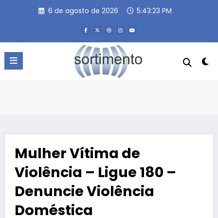
Pular
6 de agosto de 2026
5:43:24 PM
para
o
conteúdo
Mulher Vítima de
Violência – Ligue 180 –
Denuncie Violência
Doméstica