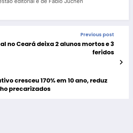
estão editorial é de Fábio Juchen
Previous post
al no Ceará deixa 2 alunos mortos e 3
feridos
tivo cresceu 170% em 10 ano, reduz
lho precarizados