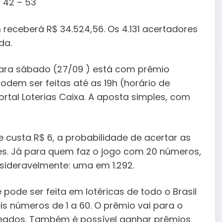
 42 – 53
 receberá R$ 34.524,56. Os 4.131 acertadores
da.
ra sábado (27/09 ) está com prêmio
dem ser feitas até as 19h (horário de
portal Loterias Caixa. A aposta simples, com
 custa R$ 6, a probabilidade de acertar as
s. Já para quem faz o jogo com 20 números,
sideravelmente: uma em 1.292.
ode ser feita em lotéricas de todo o Brasil
eis números de 1 a 60. O prêmio vai para o
teados. Também é possível ganhar prêmios