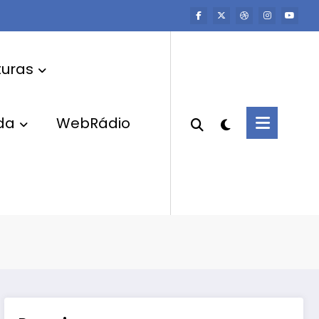
uras
da
WebRádio