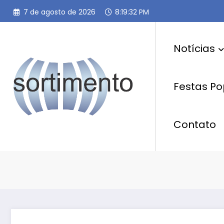
Pular
7 de agosto de 2026
8:19:33 PM
para
o
conteúdo
Notícias
Festas Po
Contato