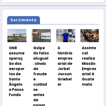
Sortimento
ON8
Golpe
A
Assinte
assume
do falso
história
cal
operaç
aluguel
empres
realiza
ão dos
: sinais
arial de
Missão
aeropor
de
Jorbel
Empres
tos de
fraude
Jacson
arial à
Santo
e
Griebel
Guate
Ângelo
cuidad
er
mala
e Passo
os
Fundo
antes
de
pagar