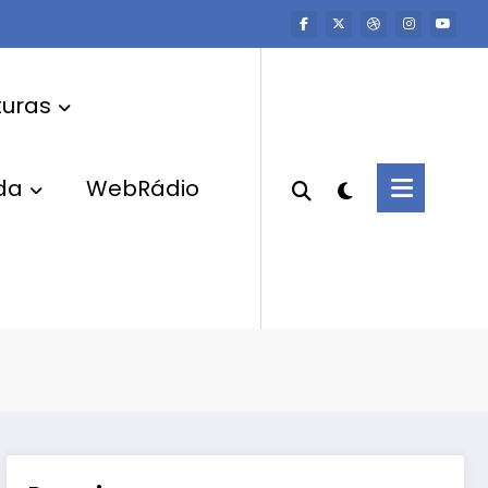
uras
da
WebRádio