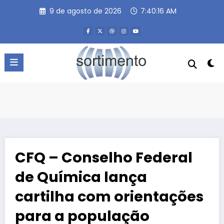
Pular
9 de agosto de 2026
7:40:17 AM
para
o
conteúdo
CFQ – Conselho Federal
de Química lança
cartilha com orientações
para a população