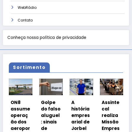
WebRádio
Contato
Conheça nossa política de privacidade
Sortimento
Coalizã
8
Golpe
A
Assinte
o
sume
do falso
história
cal
Prosper
raç
aluguel
empres
realiza
a Brasil
dos
: sinais
arial de
Missão
cobra
opor
de
Jorbel
Empres