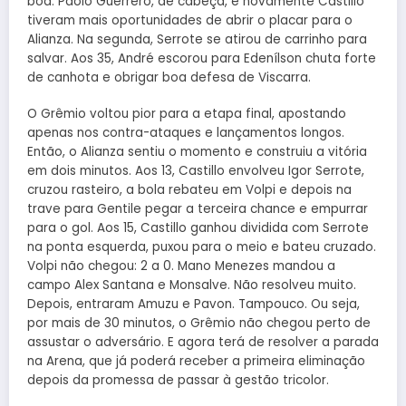
boa. Paolo Guerrero, de cabeça, e novamente Castillo
tiveram mais oportunidades de abrir o placar para o
Alianza. Na segunda, Serrote se atirou de carrinho para
salvar. Aos 35, André escorou para Edenílson chuta forte
de canhota e obrigar boa defesa de Viscarra.
O Grêmio voltou pior para a etapa final, apostando
apenas nos contra-ataques e lançamentos longos.
Então, o Alianza sentiu o momento e construiu a vitória
em dois minutos. Aos 13, Castillo envolveu Igor Serrote,
cruzou rasteiro, a bola rebateu em Volpi e depois na
trave para Gentile pegar a terceira chance e empurrar
para o gol. Aos 15, Castillo ganhou dividida com Serrote
na ponta esquerda, puxou para o meio e bateu cruzado.
Volpi não chegou: 2 a 0. Mano Menezes mandou a
campo Alex Santana e Monsalve. Não resolveu muito.
Depois, entraram Amuzu e Pavon. Tampouco. Ou seja,
por mais de 30 minutos, o Grêmio não chegou perto de
assustar o adversário. E agora terá de resolver a parada
na Arena, que já poderá receber a primeira eliminação
depois da promessa de passar à gestão tricolor.