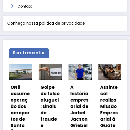
Contato
Conheça nossa política de privacidade
Sortimento
C
ON8
Golpe
A
Assinte
o
assume
do falso
história
cal
P
operaç
aluguel
empres
realiza
a 
ão dos
: sinais
arial de
Missão
c
aeropor
de
Jorbel
Empres
i
tos de
fraude
Jacson
arial à
a
Santo
e
Griebel
Guate
t