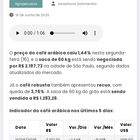
Agropecuária
Jornalismo Sortimentos
16 De Junho De 2025
O
preço do café arábica caiu 1,44%
nesta segunda-
feira (16), e a
saca de 60 kg
está sendo
negociada
por R$ 2.197,73
na cidade de São Paulo, segundo dados
atualizados do mercado.
Já o
café robusta
também apresentou
recuo
, com
queda de
3,76%
. A saca de 60 kg do grão está
sendo
vendida a R$ 1.283,26.
Indicador do café arábica nos últimos 5 dias:
Valor
Valor
Data
Var./Dia
Var./Mês
R$
US$
13/06/2025
2.197,73
-1,44%
-5,91%
396,92