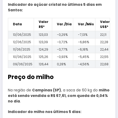
Indicador do açúcar cristal no últimos 5 dias em
Santos:
Valor
Valor
Data
Var./Dia
Var./Mês
R$*
US$*
13/06/2025
123,03
-0,29%
-7,13%
22,11
12/06/2025
123,39
-0,72%
-6,86%
22,28
11/06/2025
124,29
-0,77%
-6,18%
22,44
10/06/2025
125,26
-0,93%
-5,45%
22,55
09/06/2025
126,44
0,28%
-4,56%
22,68
Preço do milho
Na região de
Campinas (SP)
, a saca de 60 kg do
milho
está sendo vendida a R$ 67,61, com queda de 0,04%
no dia
.
Indicador do milho nos últimos 5 dias: