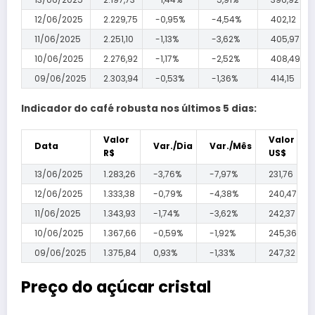
12/06/2025
2.229,75
-0,95%
-4,54%
402,12
11/06/2025
2.251,10
-1,13%
-3,62%
405,97
10/06/2025
2.276,92
-1,17%
-2,52%
408,49
09/06/2025
2.303,94
-0,53%
-1,36%
414,15
Indicador do café robusta nos últimos 5 dias:
Valor
Valor
Data
Var./Dia
Var./Mês
R$
US$
13/06/2025
1.283,26
-3,76%
-7,97%
231,76
12/06/2025
1.333,38
-0,79%
-4,38%
240,47
11/06/2025
1.343,93
-1,74%
-3,62%
242,37
10/06/2025
1.367,66
-0,59%
-1,92%
245,36
09/06/2025
1.375,84
0,93%
-1,33%
247,32
Preço do açúcar cristal