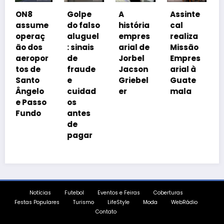
Coalizã
Golpe
A
Assinte
o
me
do falso
história
cal
Prosper
ç
aluguel
empres
realiza
a Brasil
s
: sinais
arial de
Missão
cobra
or
de
Jorbel
Empres
isonomi
fraude
Jacson
arial à
a
e
Griebel
Guate
tributár
o
cuidad
er
mala
ia
so
os
o
antes
de
pagar
Notícias
Futebol
Eventos e Feiras
Coberturas
Festas Populares
Turismo
LifeStyle
Moda
WebRádio
Contato