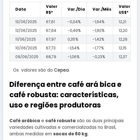
Valor
Valor
Data
Var./Dia
Var./Mês
R$*
US$*
13/06/2025
67,61
-0,04%
-1,94%
12,21
12/06/2025
67,64
-0,49%
-1,90%
12,20
11/06/2025
67,97
0,35%
-1,42%
12,26
10/06/2025
67,73
-1,54%
-1,77%
12,15
09/06/2025
68,79
-1,06%
-0,23%
12,37
Os
valores são do
Cepea
.
Diferença entre café ará
bica e
café robusta: características,
uso e regiões produtoras
Café arábica
e
café robusta
são as duas principais
variedades cultivadas e comercializadas no Brasil,
ambas medidas em
sacas de 60 kg
.