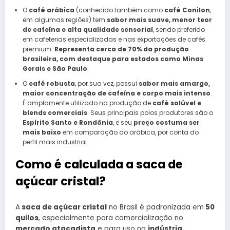
O
café arábica
(conhecido também como
café Conilon
,
em algumas regiões) tem
sabor mais suave, menor teor
de cafeína e alta qualidade sensorial
, sendo preferido
em cafeterias especializadas e nas exportações de cafés
premium.
Representa cerca de 70% da produção
brasileira, com destaque para estados como Minas
Gerais e São Paulo
.
O
café robusta
, por sua vez, possui
sabor mais amargo,
maior concentração de cafeína e corpo mais intenso
.
É amplamente utilizado na produção de
café solúvel e
blends comerciais
. Seus principais polos produtores são o
Espírito Santo e Rondônia
, e seu
preço costuma ser
mais baixo
em comparação ao arábica, por conta do
perfil mais industrial.
Como é calculada a saca de
açúcar cristal?
A
saca de açúcar cristal
no Brasil é padronizada em
50
quilos
, especialmente para comercialização no
mercado atacadista
e para uso na
indústria