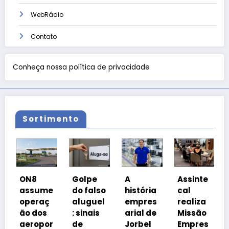
WebRádio
Contato
Conheça nossa política de privacidade
Sortimento
ON8
Golpe
A
Assinte
assume
do falso
história
cal
operaç
aluguel
empres
realiza
ão dos
: sinais
arial de
Missão
aeropor
de
Jorbel
Empres