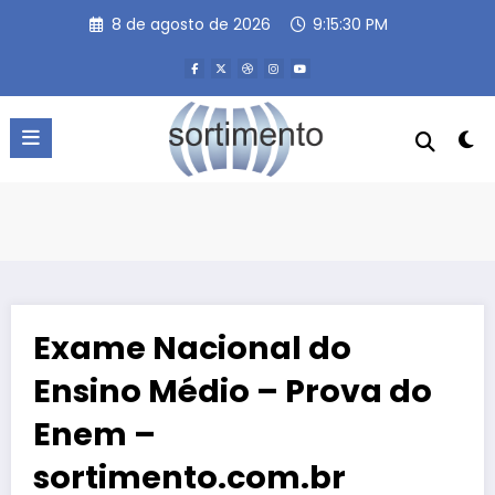
Pular
8 de agosto de 2026
9:15:31 PM
para
o
conteúdo
Exame Nacional do
Ensino Médio – Prova do
Enem –
sortimento.com.br