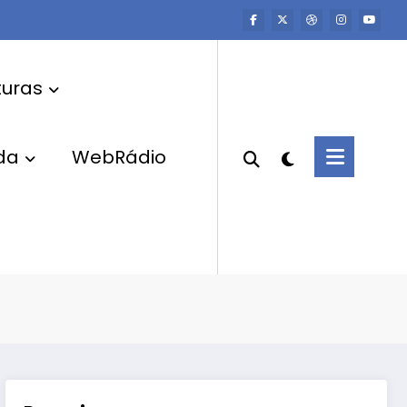
uras
da
WebRádio