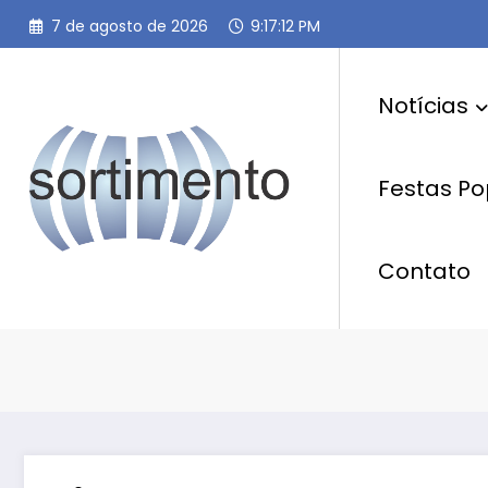
Pular
7 de agosto de 2026
9:17:13 PM
para
o
conteúdo
Notícias
Festas Po
Contato