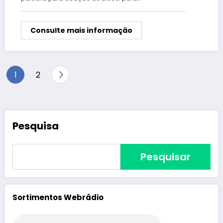
Consulte mais informação
Paginação
1
2
de
posts
Pesquisa
Pesquisar
Sortimentos Webrádio