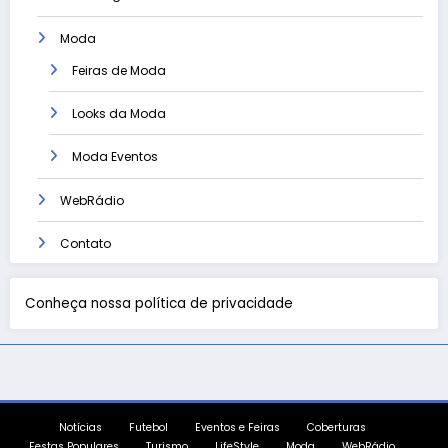
Moda
Feiras de Moda
Looks da Moda
Moda Eventos
WebRádio
Contato
Conheça nossa política de privacidade
Notícias
Futebol
Eventos e Feiras
Coberturas
Festas Populares
Turismo
LifeStyle
Moda
WebRádio