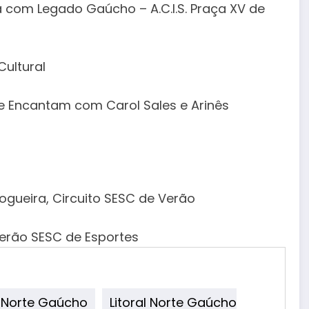
ia com Legado Gaúcho – A.C.I.S. Praça XV de
Cultural
m e Encantam com Carol Sales e Arinês
Nogueira, Circuito SESC de Verão
 Verão SESC de Esportes
l Norte Gaúcho
Litoral Norte Gaúcho