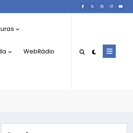
uras
da
WebRádio