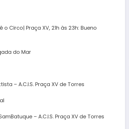
dê o Circo| Praça XV, 21h às 23h: Bueno
lgada do Mar
tista – A.C.I.S. Praça XV de Torres
al
 SamBatuque – A.C.I.S. Praça XV de Torres