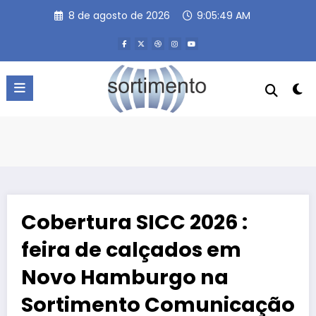
Pular
8 de agosto de 2026
9:05:50 AM
para
o
conteúdo
Cobertura SICC 2026 :
feira de calçados em
Novo Hamburgo na
Sortimento Comunicação