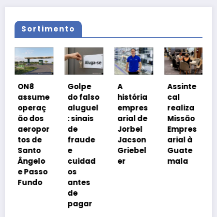
Sortimento
Coal
ON8
Golpe
A
Assinte
o
assume
do falso
história
cal
Pro
operaç
aluguel
empres
realiza
a Br
ão dos
: sinais
arial de
Missão
cob
aeropor
de
Jorbel
Empres
iso
tos de
fraude
Jacson
arial à
a
Santo
e
Griebel
Guate
trib
Ângelo
cuidad
er
mala
ia
e Passo
os
Fundo
antes
de
pagar