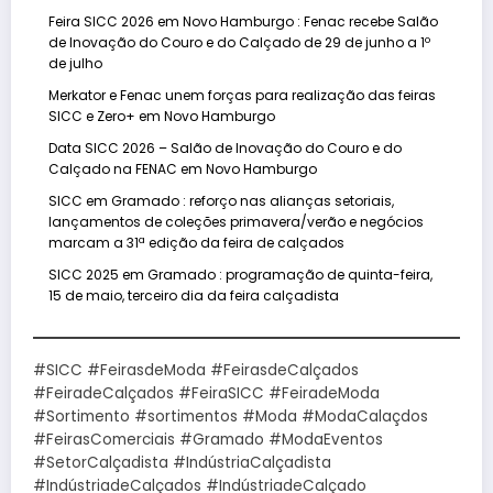
Feira SICC 2026 em Novo Hamburgo : Fenac recebe Salão
de Inovação do Couro e do Calçado de 29 de junho a 1º
de julho
Merkator e Fenac unem forças para realização das feiras
SICC e Zero+ em Novo Hamburgo
Data SICC 2026 – Salão de Inovação do Couro e do
Calçado na FENAC em Novo Hamburgo
SICC em Gramado : reforço nas alianças setoriais,
lançamentos de coleções primavera/verão e negócios
marcam a 31ª edição da feira de calçados
SICC 2025 em Gramado : programação de quinta-feira,
15 de maio, terceiro dia da feira calçadista
#SICC #FeirasdeModa #FeirasdeCalçados
#FeiradeCalçados #FeiraSICC #FeiradeModa
#Sortimento #sortimentos #Moda #ModaCalaçdos
#FeirasComerciais #Gramado #ModaEventos
#SetorCalçadista #IndústriaCalçadista
#IndústriadeCalçados #IndústriadeCalçado