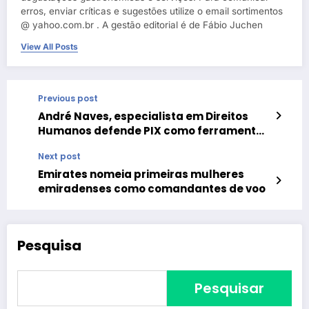
erros, enviar críticas e sugestões utilize o email sortimentos
@ yahoo.com.br . A gestão editorial é de Fábio Juchen
View All Posts
Previous post
André Naves, especialista em Direitos
Humanos defende PIX como ferramenta
de inclusão social e autonomia
Next post
financeira
Emirates nomeia primeiras mulheres
emiradenses como comandantes de voo
Pesquisa
Pesquisar