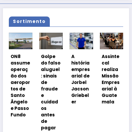
Sortimento
Coalizã
Golpe
A
Assinte
o
ume
do falso
história
cal
Prosper
raç
aluguel
empres
realiza
a Brasil
dos
: sinais
arial de
Missão
cobra
opor
de
Jorbel
Empres
isonomi
de
fraude
Jacson
arial à
a
to
e
Griebel
Guate
tributár
elo
cuidad
er
mala
ia
sso
os
do
antes
de
pagar