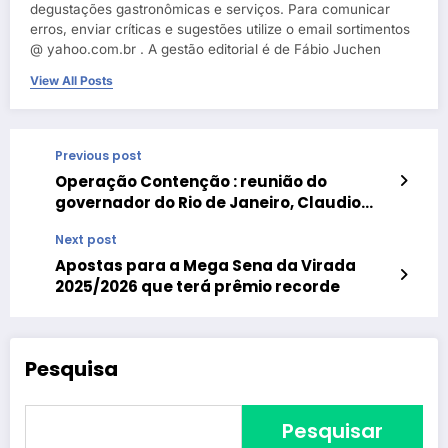
degustações gastronômicas e serviços. Para comunicar
erros, enviar críticas e sugestões utilize o email sortimentos
@ yahoo.com.br . A gestão editorial é de Fábio Juchen
View All Posts
Previous post
Operação Contenção : reunião do
governador do Rio de Janeiro, Claudio
Castro e do ministro do STF, Alexandre de
Next post
Moraes
Apostas para a Mega Sena da Virada
2025/2026 que terá prêmio recorde
Pesquisa
Pesquisar