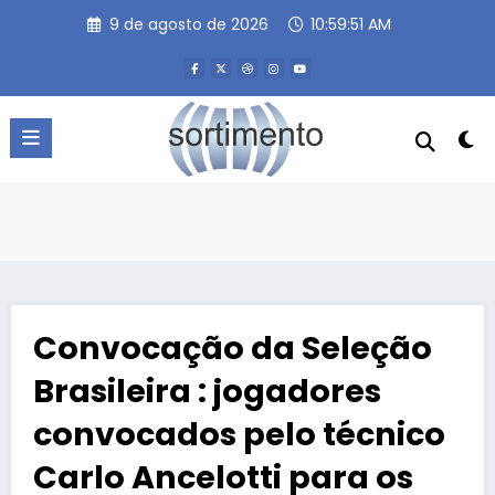
Pular
9 de agosto de 2026
10:59:51 AM
para
o
conteúdo
Convocação da Seleção
Brasileira : jogadores
convocados pelo técnico
Carlo Ancelotti para os