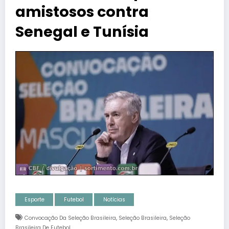
amistosos contra
Senegal e Tunísia
Esporte
Futebol
Notícias
,
,
Convocação Da Seleção Brasileira
Seleção Brasileira
Seleção
Brasileira De Futebol