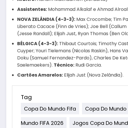
Assistentes:
Mohammad Alkalaf e Ahmad Alroall
NOVA ZELÂNDIA (4-3-3):
Max Crocombe; Tim Payn
Liberato Cacace (Finn de Vries); Joe Bell (Call
(Jesse Randall); Elijah Just, Ryan Thomas (Ben Ol
BÉLGICA (4-3-3):
Thibaut Courtois; Timothy Cas
Cuyper; Youri Tielemans (Nicolas Raskin), Hans
Doku (Samuel Fernandez-Pardo), Charles De Kete
Saelemaekers).
Técnico:
Rudi Garcia.
Cartões Amarelos:
Elijah Just (Nova Zelândia).
Tag
Copa Do Mundo Fifa
Copa Do Mundo 
Mundo FIFA 2026
Jogos Copa Do Mundo