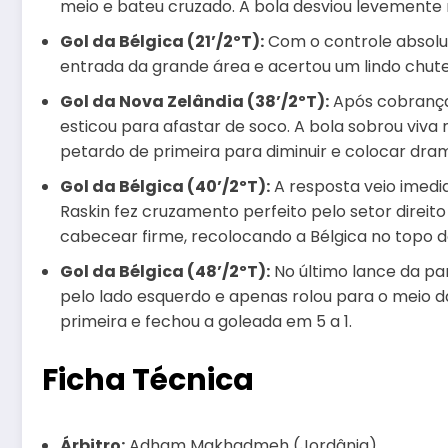
meio e bateu cruzado. A bola desviou levemente 
Gol da Bélgica (21’/2ºT):
Com o controle absolu
entrada da grande área e acertou um lindo chute
Gol da Nova Zelândia (38’/2ºT):
Após cobrança 
esticou para afastar de soco. A bola sobrou viva
petardo de primeira para diminuir e colocar dra
Gol da Bélgica (40’/2ºT):
A resposta veio imedi
Raskin fez cruzamento perfeito pelo setor direit
cabecear firme, recolocando a Bélgica no topo d
Gol da Bélgica (48’/2ºT):
No último lance da pa
pelo lado esquerdo e apenas rolou para o meio d
primeira e fechou a goleada em 5 a 1.
Ficha Técnica
Árbitro:
Adham Makhadmeh (Jordânia)