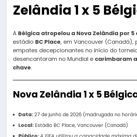
Zelândia 1 x 5 Bélg
A
Bélgica atropelou a Nova Zelândia por 5 
estádio
BC Place
, em Vancouver (Canadá), p
empates decepcionantes no início do tornei
desencantaram no Mundial e
carimbaram a
chave
.
Nova Zelândia 1 x 5 Bélgic
Data:
27 de junho de 2026 (madrugada no horário
Local:
Estádio BC Place, Vancouver (Canadá)
Público:
A FIFA utilizou a capacidade máxima do