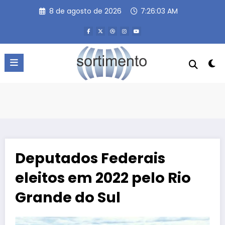
Pular
8 de agosto de 2026
7:26:04 AM
para
o
conteúdo
Deputados Federais
eleitos em 2022 pelo Rio
Grande do Sul