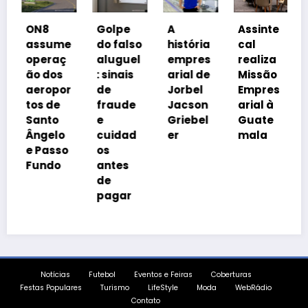
C
ON8
Golpe
A
Assinte
o
assume
do falso
história
cal
P
operaç
aluguel
empres
realiza
a
ão dos
: sinais
arial de
Missão
c
aeropor
de
Jorbel
Empres
i
tos de
fraude
Jacson
arial à
Santo
e
Griebel
Guate
t
Ângelo
cuidad
er
mala
i
e Passo
os
Fundo
antes
de
pagar
Notícias
Futebol
Eventos e Feiras
Coberturas
Festas Populares
Turismo
LifeStyle
Moda
WebRádio
Contato