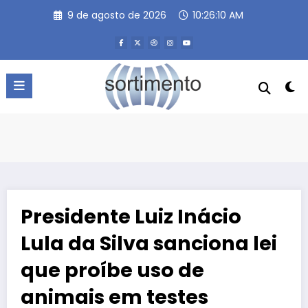
Pular
9 de agosto de 2026
10:26:11 AM
para
o
conteúdo
Presidente Luiz Inácio
Lula da Silva sanciona lei
que proíbe uso de
animais em testes