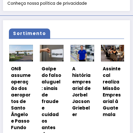
Conheça nossa política de privacidade
Sortimento
Co
ON8
Golpe
A
Assinte
o
assume
do falso
história
cal
Pr
operaç
aluguel
empres
realiza
a 
ão dos
: sinais
arial de
Missão
co
aeropor
de
Jorbel
Empres
is
tos de
fraude
Jacson
arial à
a
Santo
e
Griebel
Guate
tr
Ângelo
cuidad
er
mala
ia
e Passo
os
Fundo
antes