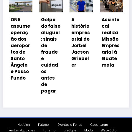
Coalizã
8
Golpe
A
Assinte
o
sume
do falso
história
cal
Prosper
raç
aluguel
empres
realiza
a Brasil
dos
: sinais
arial de
Missão
cobra
opor
de
Jorbel
Empres
isonomi
 de
fraude
Jacson
arial à
a
to
e
Griebel
Guate
tributár
elo
cuidad
er
mala
ia
asso
os
do
antes
de
pagar
Notícias
Futebol
Eventos e Feiras
Coberturas
Festas Populares
Turismo
LifeStyle
Moda
WebRádio