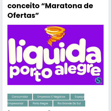
conceito “Maratona de
Ofertas”
Consumidor
Empresas E Negócios
Espaço
Empresarial
Porto Alegre
Rio Grande Do Sul