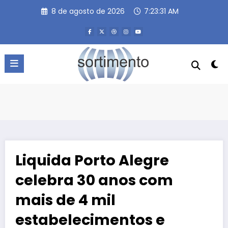
Pular
8 de agosto de 2026
7:23:31 AM
para
o
conteúdo
Liquida Porto Alegre
celebra 30 anos com
mais de 4 mil
estabelecimentos e