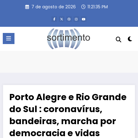
Pular
7 de agosto de 2026
11:21:36 PM
para
o
conteúdo
Porto Alegre e Rio Grande
do Sul : coronavírus,
bandeiras, marcha por
democracia e vidas