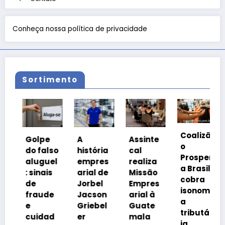
Conheça nossa política de privacidade
Sortimento
Coalizã
Golpe
A
Assinte
o
do falso
história
cal
Prosper
aluguel
empres
realiza
a Brasil
: sinais
arial de
Missão
cobra
de
Jorbel
Empres
isonomi
fraude
Jacson
arial à
a
e
Griebel
Guate
tributár
cuidad
er
mala
ia