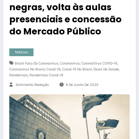
negras, volta às aulas
presenciais e concessão
do Mercado Público
Notícias
,
,
,
Brasil Foco Do Coronavírus
Coronavírus
CoronaVírus COVID-19
,
,
,
,
Coronavírus No Brasil
Covid-19
Covid-19 No Brasil
Dicas De Saúde
,
Pandemias
Pandemias Covid-19
Sortimento Redação
8 De Junho De 2020