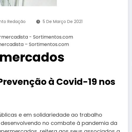
nto Redação
5 De Março De 2021
ercadista – Sortimentos.com
rmercados
 Prevenção à Covid-19 nos
licas e em solidariedade ao trabalho
êm desenvolvendo no combate à pandemia da
upermercados, reitera aos seus associados a