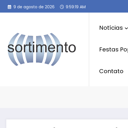
Pular
9 de agosto de 2026
9:59:20 AM
para
o
conteúdo
Notícias
Festas Po
Contato