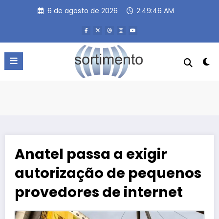
Pular
6 de agosto de 2026
2:49:47 AM
para
o
conteúdo
Anatel passa a exigir
autorização de pequenos
provedores de internet