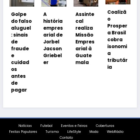
Coalizã
e
A
Assinte
Defesa
o
also
história
cal
Civil
Prosper
uel
empres
realiza
Nacion
a Brasil
ais
arial de
Missão
al
cobra
Jorbel
Empres
alerta
isonomi
de
Jacson
arial à
popula
a
Griebel
Guate
ção
tributár
ad
er
mala
para
ia
chegad
s
a do
ciclone
ar
bomba
Notícias
Futebol
Eventos e Feiras
Coberturas
Festas Populares
Turismo
LifeStyle
Moda
WebRádio
Contato