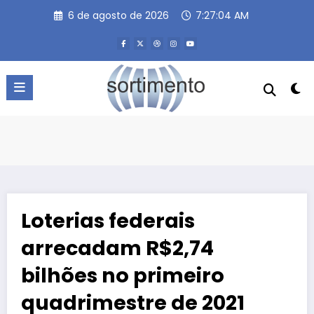
Pular
6 de agosto de 2026
7:27:05 AM
para
o
conteúdo
Loterias federais
arrecadam R$2,74
bilhões no primeiro
quadrimestre de 2021