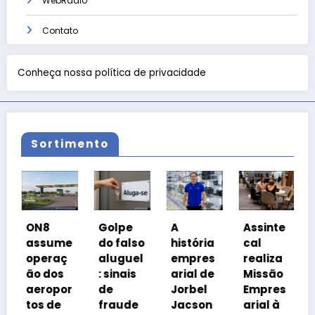
WebRádio
Contato
Conheça nossa política de privacidade
Sortimento
Coa
ON8
Golpe
A
Assinte
o
assume
do falso
história
cal
Pro
operaç
aluguel
empres
realiza
a Br
ão dos
: sinais
arial de
Missão
cob
aeropor
de
Jorbel
Empres
iso
tos de
fraude
Jacson
arial à
a