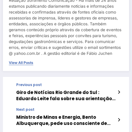
Redação Sortimento Comunicação - Há mais de 24 anos
estamos publicando diariamente notícias e informações
recebidas e confirmadas através de fontes oficiais como
assessorias de imprensa, líderes e gestores de empresas,
entidades, associações e órgãos públicos. Também
geramos conteúdo próprio através da cobertura de eventos
e feiras, experiências pessoais por convites para turismo,
degustações gastronômicas e serviços. Para comunicar
erros, enviar críticas e sugestões utilize o email sortimentos
@ yahoo.com.br . A gestão editorial é de Fábio Juchen
View All Posts
Previous post
Giro de Notícias Rio Grande do Sul :
Eduardo Leite fala sobre sua orientação
sexual, homeschooling será vetado,
Next post
integração do transporte em Porto
Alegre e o Boletim de Conjuntura do RS
Ministro de Minas e Energia, Bento
Albuquerque, pede uso consciente de
água e energia elétrica