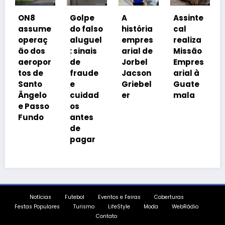
Coaliz
8
Golpe
A
Assinte
o
sume
do falso
história
cal
Prospe
eraç
aluguel
empres
realiza
a Brasil
 dos
: sinais
arial de
Missão
cobra
ropor
de
Jorbel
Empres
isonom
s de
fraude
Jacson
arial à
a
nto
e
Griebel
Guate
tributá
gelo
cuidad
er
mala
ia
Passo
os
ndo
antes
de
pagar
Notícias
Futebol
Eventos e Feiras
Coberturas
Festas Populares
Turismo
LifeStyle
Moda
WebRádio
Contato