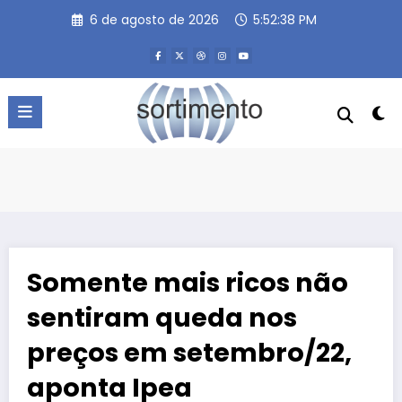
Pular
6 de agosto de 2026
5:52:39 PM
para
o
conteúdo
Somente mais ricos não
sentiram queda nos
preços em setembro/22,
aponta Ipea