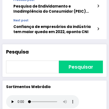
Pesquisa de Endividamento e
Inadimplência do Consumidor (PEIC)
aponta que uma a cada quatro famílias
Next post
estão inadimplentes na capital paulista
Confiança de empresários da indústria
tem maior queda em 2022, aponta CNI
Pesquisa
Pesquisar
Sortimentos Webrádio