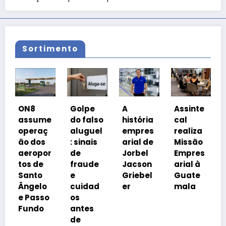
Sortimento
Coalizã
8
Golpe
A
Assinte
o
ume
do falso
história
cal
Prosper
raç
aluguel
empres
realiza
a Brasil
dos
: sinais
arial de
Missão
cobra
opor
de
Jorbel
Empres
isonomi
de
fraude
Jacson
arial à
a
to
e
Griebel
Guate
tributár
elo
cuidad
er
mala
ia
asso
os
do
antes
de