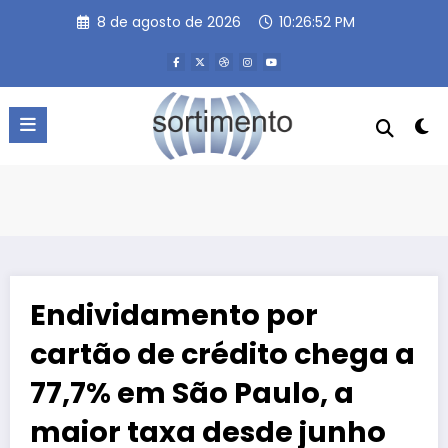
Pular
8 de agosto de 2026
10:26:53 PM
para
o
conteúdo
Endividamento por
cartão de crédito chega a
77,7% em São Paulo, a
maior taxa desde junho