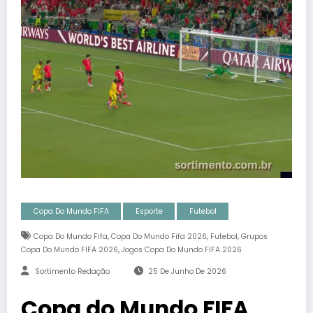
Copa Do Mundo FIFA
Esporte
Futebol
,
,
,
Copa Do Mundo Fifa
Copa Do Mundo Fifa 2026
Futebol
Grupos
,
Copa Do Mundo FIFA 2026
Jogos Copa Do Mundo FIFA 2026
Sortimento Redação
25 De Junho De 2026
Copa do Mundo FIFA