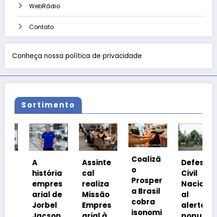
WebRádio
Contato
Conheça nossa política de privacidade
Sortimento
Coalizã
A
Assinte
Defesa
o
o
história
cal
Civil
Prosper
empres
realiza
Nacion
a Brasil
arial de
Missão
al
cobra
Jorbel
Empres
alerta
isonomi
Jacson
arial à
popula