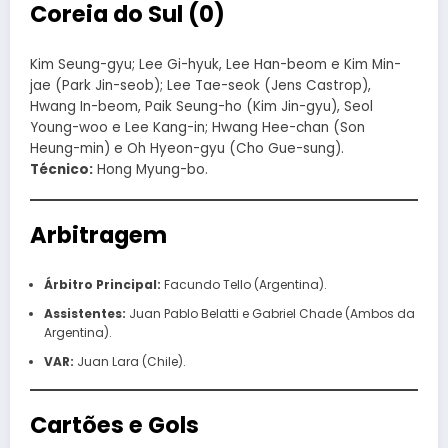
Coreia do Sul (0)
Kim Seung-gyu; Lee Gi-hyuk, Lee Han-beom e Kim Min-
jae (Park Jin-seob); Lee Tae-seok (Jens Castrop),
Hwang In-beom, Paik Seung-ho (Kim Jin-gyu), Seol
Young-woo e Lee Kang-in; Hwang Hee-chan (Son
Heung-min) e Oh Hyeon-gyu (Cho Gue-sung).
Técnico:
Hong Myung-bo.
Arbitragem
Árbitro Principal:
Facundo Tello (Argentina).
Assistentes:
Juan Pablo Belatti e Gabriel Chade (Ambos da
Argentina).
VAR:
Juan Lara (Chile).
Cartões e Gols