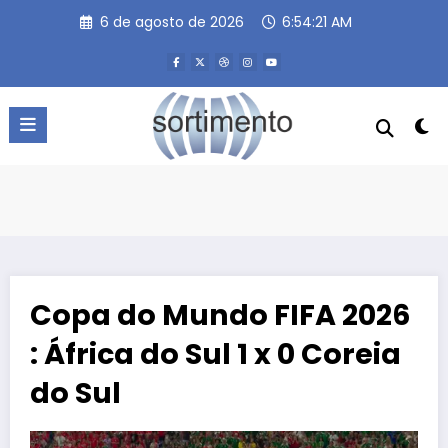
Pular
6 de agosto de 2026
6:54:21 AM
para
o
conteúdo
Copa do Mundo FIFA 2026
: África do Sul 1 x 0 Coreia
do Sul