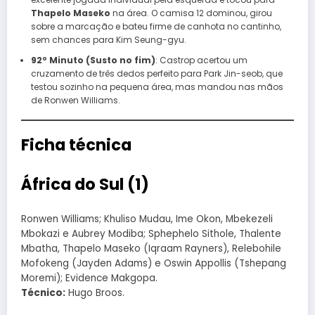
Thapelo Maseko
na área. O camisa 12 dominou, girou
sobre a marcação e bateu firme de canhota no cantinho,
sem chances para Kim Seung-gyu.
92º Minuto (Susto no fim)
: Castrop acertou um
cruzamento de três dedos perfeito para Park Jin-seob, que
testou sozinho na pequena área, mas mandou nas mãos
de Ronwen Williams.
Ficha técnica
África do Sul (1)
Ronwen Williams; Khuliso Mudau, Ime Okon, Mbekezeli
Mbokazi e Aubrey Modiba; Sphephelo Sithole, Thalente
Mbatha, Thapelo Maseko (Iqraam Rayners), Relebohile
Mofokeng (Jayden Adams) e Oswin Appollis (Tshepang
Moremi); Evidence Makgopa.
Técnico:
Hugo Broos.