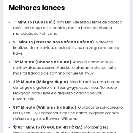
Melhores lances
1º Minuto (Quase lá!)
: Kim Min-jae testou firme de cabeça
após cobrança de escanteio, mas a bola carimbou a
marcação sul-africana.
9º Minuto (Pressão dos Bafana Bafana)
: Mofokeng
finalizou da meia-lua; a bola desviou na zaga e raspou a
trave.
18º Minuto (Chance de ouro)
: Appollis comandou o
contra-ataque e serviu Maseko; o atacante chutou forte,
mas foi travado de carrinho por Lee Gi-hyuk.
29º Minuto (Milagre duplo)
: Mbatha soltou uma bomba
de longe e o goleiro Kim Seung-gyu espalmou. No rebote,
Makgopa bateu livre e o arqueiro coreano salvou
novamente.
59º Minuto (Williams trabalha)
: O atacante sul-coreano
Oh Hyeon-Gyu cabeceou firme no canto, exigindo grande
defesa do goleiro Ronwen Williams.
63º Minuto (O GOL DA HISTÓRIA)
: Mofokeng fez
excelente jogada individual pela esquerda e tocou para