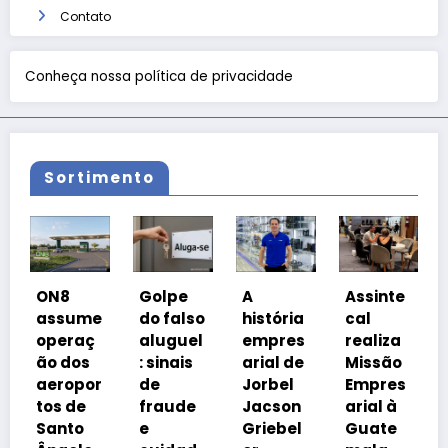
Contato
Conheça nossa política de privacidade
Sortimento
Coalizã
8
Golpe
A
Assinte
o
sume
do falso
história
cal
Prosper
raç
aluguel
empres
realiza
a Brasil
dos
: sinais
arial de
Missão
cobra
opor
de
Jorbel
Empres
isonomi
 de
fraude
Jacson
arial à
a
to
e
Griebel
Guate
tributár