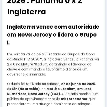
2026 : Panamá 0 x 2
Inglaterra
Inglaterra vence com autoridade
em Nova Jersey e lidera o Grupo
L
Em partida válida pela 3ª rodada do Grupo L da Copa
do Mundo FIFA 2026™, a Inglaterra venceu o Panamá por
2 a 0 no MetLife Stadium, garantindo a liderança da
chave e confirmando o favoritismo diante de um
adversário já eliminado.
O duelo foi realizado no sábado,
27 de junho de 2026
,
às
18h (de Brasília)
, no
MetLife Stadium, em East
Rutherford, Nova Jersey (EUA)
. O estádio recebeu um
público de aproximadamente
82 mil torcedores
, que
presenciaram uma atuação dominante da seleção