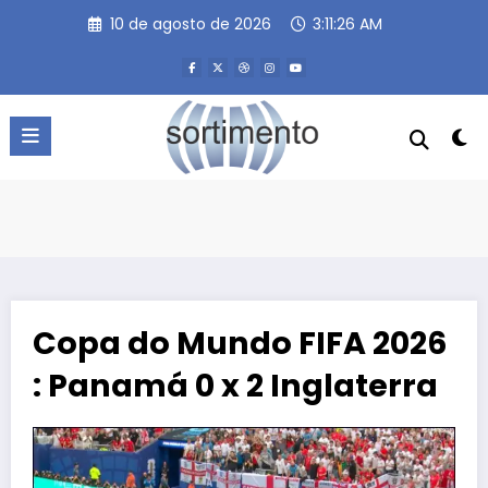
Pular
10 de agosto de 2026
3:11:27 AM
para
o
conteúdo
Copa do Mundo FIFA 2026
: Panamá 0 x 2 Inglaterra