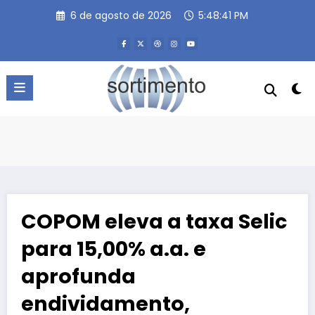
Pular
6 de agosto de 2026
5:48:42 PM
para
o
conteúdo
COPOM eleva a taxa Selic
para 15,00% a.a. e
aprofunda
endividamento,