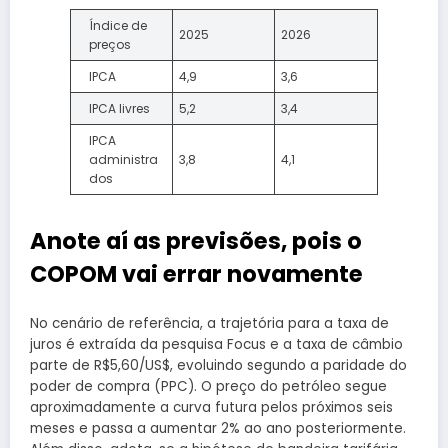
Índice de
2025
2026
preços
IPCA
4,9
3,6
IPCA livres
5,2
3,4
IPCA
administra
3,8
4,1
dos
Anote aí as previsões, pois o
COPOM vai errar novamente
No cenário de referência, a trajetória para a taxa de
juros é extraída da pesquisa Focus e a taxa de câmbio
parte de R$5,60/US$, evoluindo segundo a paridade do
poder de compra (PPC). O preço do petróleo segue
aproximadamente a curva futura pelos próximos seis
meses e passa a aumentar 2% ao ano posteriormente.