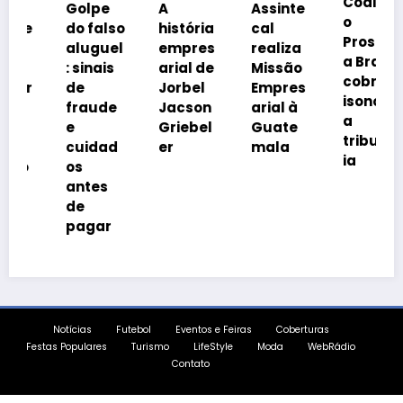
Coalizã
Golpe
A
Assinte
o
do falso
história
cal
Prosper
aluguel
empres
realiza
a Brasil
: sinais
arial de
Missão
cobra
de
Jorbel
Empres
isonomi
fraude
Jacson
arial à
a
e
Griebel
Guate
tributár
cuidad
er
mala
ia
os
antes
de
pagar
Notícias
Futebol
Eventos e Feiras
Coberturas
Festas Populares
Turismo
LifeStyle
Moda
WebRádio
Contato