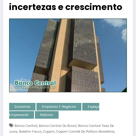
incertezas e crescimento
Economia
Empresas E Negócios
Espaço
Empresarial
Notícias
,
,
Banco Central
Banco Central Do Brasil
Banco Central Taxa De
,
,
,
,
Juros
Boletim Focus
Copom
Copom Comitê De Política Monetária