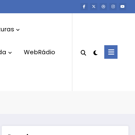
uras
da
WebRádio