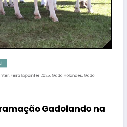
ul
,
,
,
inter
Feira Expointer 2025
Gado Holandês
Gado
rogramação Gadolando na