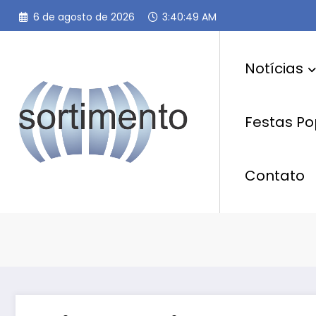
Pular
6 de agosto de 2026
3:40:50 AM
para
o
conteúdo
Notícias
Festas Po
Contato