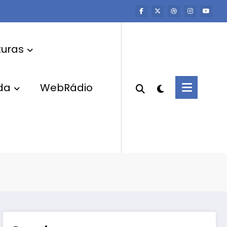
uras
da
WebRádio