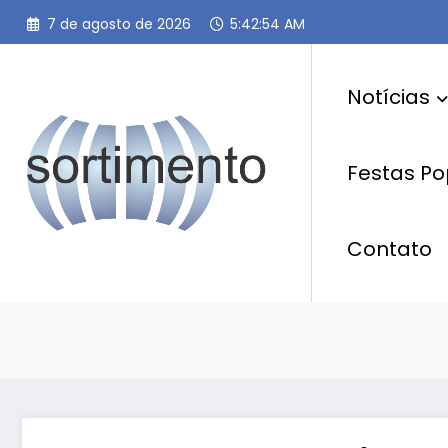
Pular
7 de agosto de 2026
5:42:55 AM
para
o
conteúdo
Notícias
Festas Po
Contato