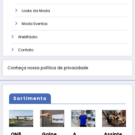
Looks da Moda
Moda Eventos
WebRádio
Contato
Conheça nossa política de privacidade
Sortimento
Coalizã
8
Golpe
A
Assinte