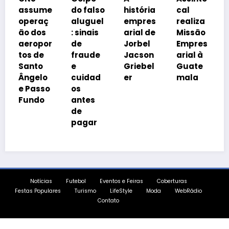
o
ume
do falso
história
cal
Prosper
raç
aluguel
empres
realiza
a Brasil
dos
: sinais
arial de
Missão
cobra
opor
de
Jorbel
Empres
isonomi
de
fraude
Jacson
arial à
a
to
e
Griebel
Guate
tributár
elo
cuidad
er
mala
ia
asso
os
do
antes
de
pagar
Notícias
Futebol
Eventos e Feiras
Coberturas
Festas Populares
Turismo
LifeStyle
Moda
WebRádio
Contato