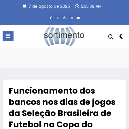
Pular
7 de agosto de 2026
5:35:39 AM
para
o
conteúdo
Funcionamento dos
bancos nos dias de jogos
da Seleção Brasileira de
Futebol na Copa do