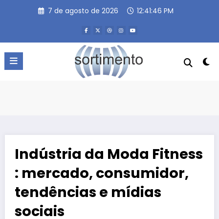
Pular
7 de agosto de 2026
12:41:47 PM
para
o
conteúdo
Indústria da Moda Fitness
: mercado, consumidor,
tendências e mídias
sociais