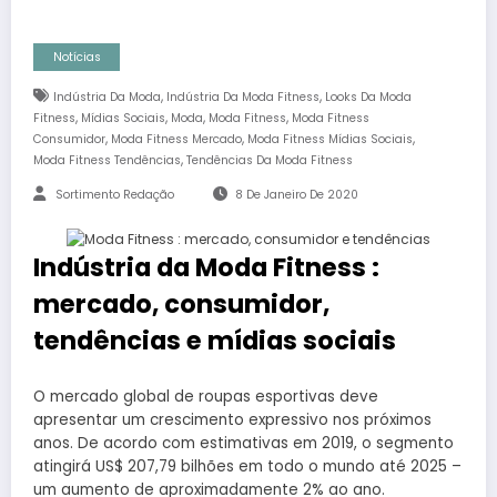
Notícias
,
,
Indústria Da Moda
Indústria Da Moda Fitness
Looks Da Moda
,
,
,
,
Fitness
Mídias Sociais
Moda
Moda Fitness
Moda Fitness
,
,
,
Consumidor
Moda Fitness Mercado
Moda Fitness Mídias Sociais
,
Moda Fitness Tendências
Tendências Da Moda Fitness
Sortimento Redação
8 De Janeiro De 2020
Indústria da Moda Fitness :
mercado, consumidor,
tendências e mídias sociais
O mercado global de roupas esportivas deve
apresentar um crescimento expressivo nos próximos
anos. De acordo com estimativas em 2019, o segmento
atingirá US$ 207,79 bilhões em todo o mundo até 2025 –
um aumento de aproximadamente 2% ao ano.