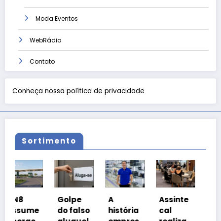
Moda Eventos
WebRádio
Contato
Conheça nossa política de privacidade
Sortimento
Coalizã
Golpe
A
Assinte
o
e
do falso
história
cal
Prosper