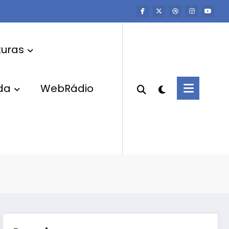
uras
da
WebRádio