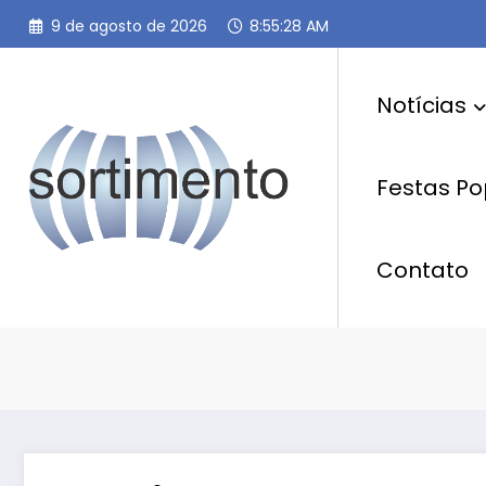
Pular
9 de agosto de 2026
8:55:29 AM
para
o
conteúdo
Notícias
Festas Po
Contato