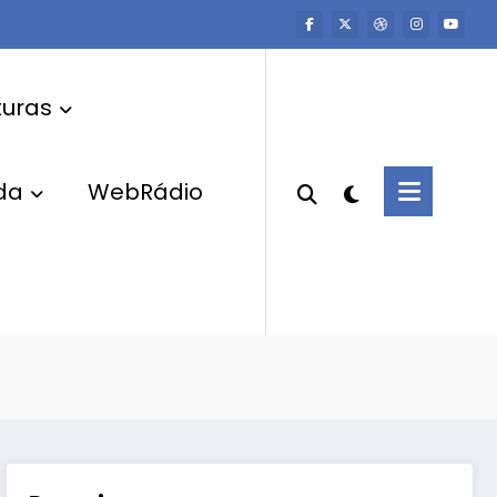
uras
da
WebRádio