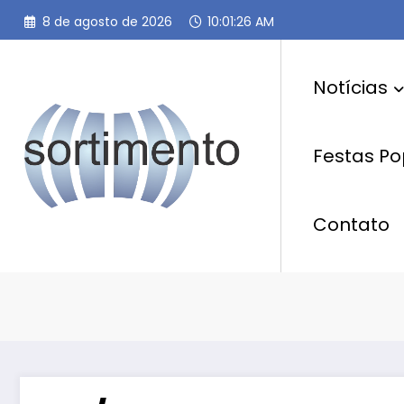
Pular
8 de agosto de 2026
10:01:27 AM
para
o
conteúdo
Notícias
Festas Po
Contato