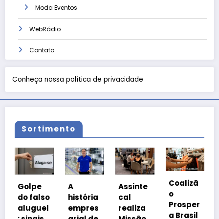
Moda Eventos
WebRádio
Contato
Conheça nossa política de privacidade
Sortimento
Coalizã
Quando
e
A
Assinte
o
o voto
lso
história
cal
Prosper
perde o
el
empres
realiza
a Brasil
sentido
s
arial de
Missão