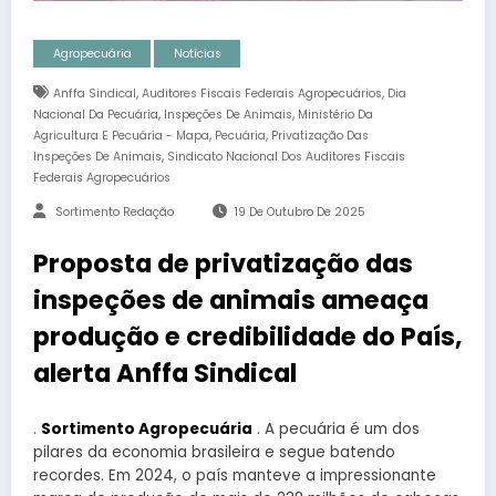
Agropecuária
Notícias
,
,
Anffa Sindical
Auditores Fiscais Federais Agropecuários
Dia
,
,
Nacional Da Pecuária
Inspeções De Animais
Ministério Da
,
,
Agricultura E Pecuária - Mapa
Pecuária
Privatização Das
,
Inspeções De Animais
Sindicato Nacional Dos Auditores Fiscais
Federais Agropecuários
Sortimento Redação
19 De Outubro De 2025
Proposta de privatização das
inspeções de animais ameaça
produção e credibilidade do País,
alerta Anffa Sindical
.
Sortimento Agropecuária
. A pecuária é um dos
pilares da economia brasileira e segue batendo
recordes. Em 2024, o país manteve a impressionante