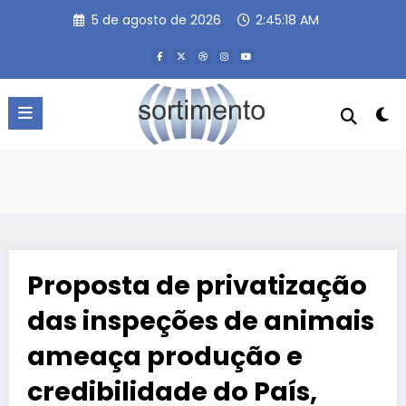
Pular
5 de agosto de 2026
2:45:18 AM
para
o
conteúdo
Proposta de privatização
das inspeções de animais
ameaça produção e
credibilidade do País,