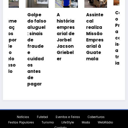
Coalizã
Golpe
A
Assinte
o
e
do falso
história
cal
Prosper
aluguel
empres
realiza
a Brasil
: sinais
arial de
Missão
cobra
r
de
Jorbel
Empres
isonomi
fraude
Jacson
arial à
a
e
Griebel
Guate
tributár
cuidad
er
mala
ia
o
os
antes
de
pagar
Notícias
Futebol
Eventos e Feiras
Coberturas
Festas Populares
Turismo
LifeStyle
Moda
WebRádio
Contato