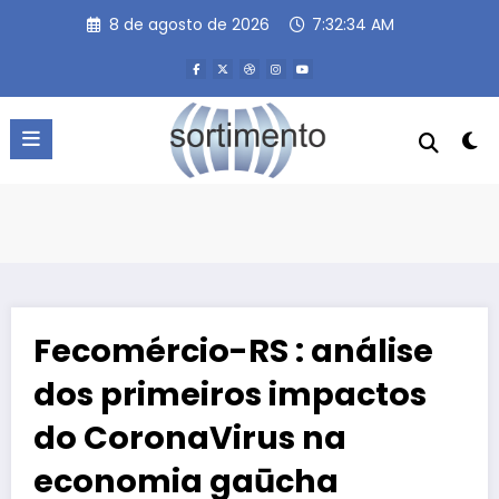
Pular
8 de agosto de 2026
7:32:34 AM
para
o
conteúdo
Fecomércio-RS : análise
dos primeiros impactos
do CoronaVirus na
economia gaūcha