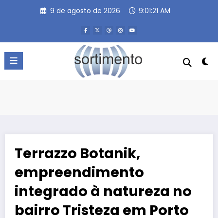
Pular
9 de agosto de 2026
9:01:22 AM
para
o
conteúdo
Terrazzo Botanik,
empreendimento
integrado à natureza no
bairro Tristeza em Porto