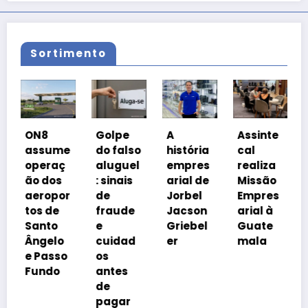
Sortimento
Coali
ON8
Golpe
A
Assinte
o
assume
do falso
história
cal
Pros
operaç
aluguel
empres
realiza
a Bra
ão dos
: sinais
arial de
Missão
cobr
aeropor
de
Jorbel
Empres
ison
tos de
fraude
Jacson
arial à
a
Santo
e
Griebel
Guate
tribu
Ângelo
cuidad
er
mala
ia
e Passo
os
Fundo
antes
de
pagar