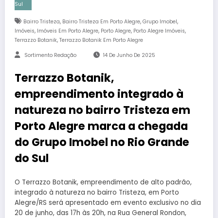
Sul
,
,
,
Bairro Tristeza
Bairro Tristeza Em Porto Alegre
Grupo Imobel
,
,
,
,
Imóveis
Imóveis Em Porto Alegre
Porto Alegre
Porto Alegre Imóveis
,
Terrazzo Botanik
Terrazzo Botanik Em Porto Alegre
Sortimento Redação
14 De Junho De 2025
Terrazzo Botanik,
empreendimento integrado à
natureza no bairro Tristeza em
Porto Alegre marca a chegada
do Grupo Imobel no Rio Grande
do Sul
O Terrazzo Botanik, empreendimento de alto padrão,
integrado à natureza no bairro Tristeza, em Porto
Alegre/RS será apresentado em evento exclusivo no dia
20 de junho, das 17h às 20h, na Rua General Rondon,