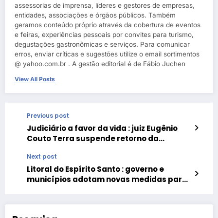
assessorias de imprensa, líderes e gestores de empresas,
entidades, associações e órgãos públicos. Também
geramos conteúdo próprio através da cobertura de eventos
e feiras, experiências pessoais por convites para turismo,
degustações gastronômicas e serviços. Para comunicar
erros, enviar críticas e sugestões utilize o email sortimentos
@ yahoo.com.br . A gestão editorial é de Fábio Juchen
View All Posts
Previous post
Judiciário a favor da vida : juiz Eugênio
Couto Terra suspende retorno da
cogestão e as flexibilizações na bandeira
Next post
preta propostas pelo governo do Rio
Grande do Sul
Litoral do Espírito Santo : governo e
municípios adotam novas medidas para
conter Covid-19