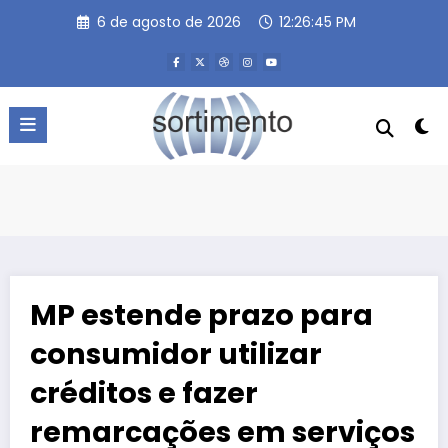
Pular
6 de agosto de 2026
12:26:46 PM
para
o
conteúdo
MP estende prazo para
consumidor utilizar
créditos e fazer
remarcações em serviços