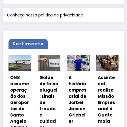
Conheça nossa política de privacidade
Sortimento
Coaliz
N8
Golpe
A
Assinte
o
ssume
do falso
história
cal
Prospe
peraç
aluguel
empres
realiza
a Brasi
 dos
: sinais
arial de
Missão
cobra
eropor
de
Jorbel
Empres
isonom
s de
fraude
Jacson
arial à
a
anto
e
Griebel
Guate
tribut
ngelo
cuidad
er
mala
ia