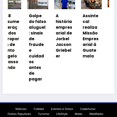
Coalizã
Golpe
A
Assinte
o
me
do falso
história
cal
Prosper
ç
aluguel
empres
realiza
a Brasil
: sinais
arial de
Missão
cobra
or
de
Jorbel
Empres
isonomi
fraude
Jacson
arial à
a
e
Griebel
Guate
tributár
o
cuidad
er
mala
ia
o
os
antes
de
pagar
Notícias
Futebol
Eventos e Feiras
Coberturas
Festas Populares
Turismo
LifeStyle
Moda
WebRádio