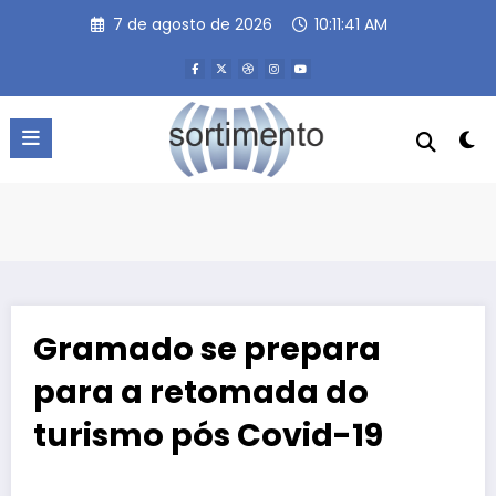
Pular
7 de agosto de 2026
10:11:41 AM
para
o
conteúdo
Gramado se prepara
para a retomada do
turismo pós Covid-19